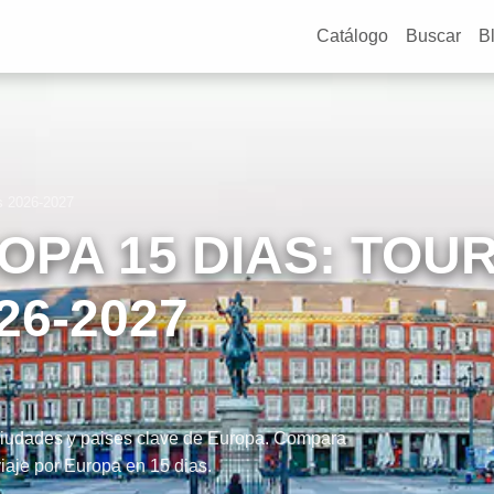
Catálogo
Buscar
B
s 2026-2027
OPA 15 DIAS: TOUR
26-2027
 ciudades y paises clave de Europa. Compara
 viaje por Europa en 15 dias.