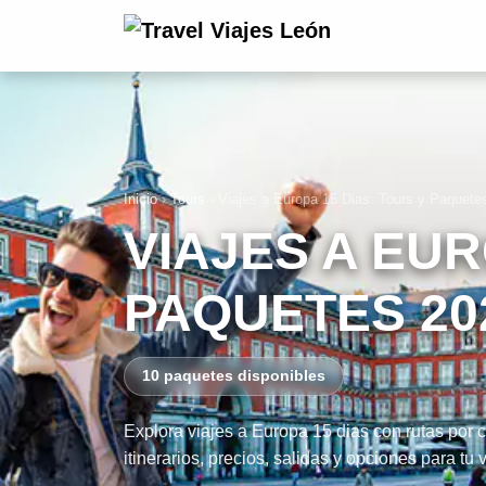
Inicio
›
Tours
›
Viajes a Europa 15 Dias: Tours y Paquete
VIAJES A EUR
PAQUETES 20
10 paquetes disponibles
Explora viajes a Europa 15 dias con rutas por
itinerarios, precios, salidas y opciones para tu