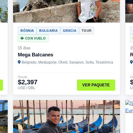
BÓSNIA
BULGARIA
GRECIA
TOUR
CON VUELO
15 días
1
Mega Balcanes
R
Belgrado, Medjugorje, Ohrid, Sarajevo, Sofia, Tesalónica
Desde
D
$2,397
VER PAQUETE
USD / DBL
U