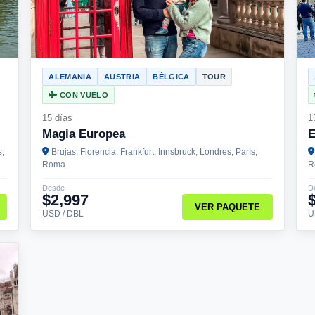
ALEMANIA
AUSTRIA
BÉLGICA
TOUR
CON VUELO
15 días
1
Magia Europea
E
s,
Brujas, Florencia, Frankfurt, Innsbruck, Londres, París,
Roma
R
Desde
D
$2,997
VER PAQUETE
USD / DBL
U