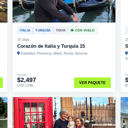
ITALIA
TURQUÍA
TOUR
CON VUELO
15 días
1
Corazón de Italia y Turquía 15
S
Estambul, Florencia, Milan, Roma, Venecia
S
Desde
D
$2,497
VER PAQUETE
USD / DBL
E