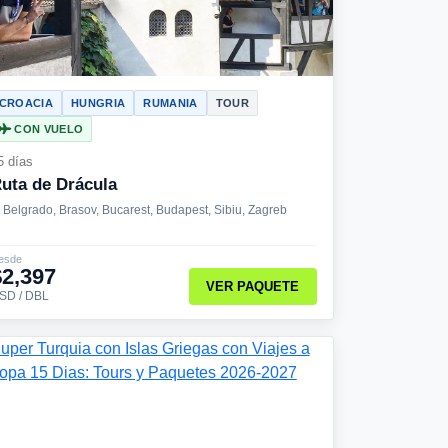
CROACIA
HUNGRIA
RUMANIA
TOUR
CON VUELO
5 días
uta de Drácula
Belgrado, Brasov, Bucarest, Budapest, Sibiu, Zagreb
esde
$2,397
VER PAQUETE
SD / DBL