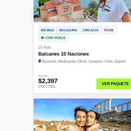
BÓSNIA
BULGARIA
CROACIA
TOUR
CON VUELO
15 días
Balcanes 10 Naciones
Bucarest, Medjugorje, Ohrid, Sarajevo, Sofia, Zagreb
Desde
$2,397
VER PAQUETE
USD / DBL