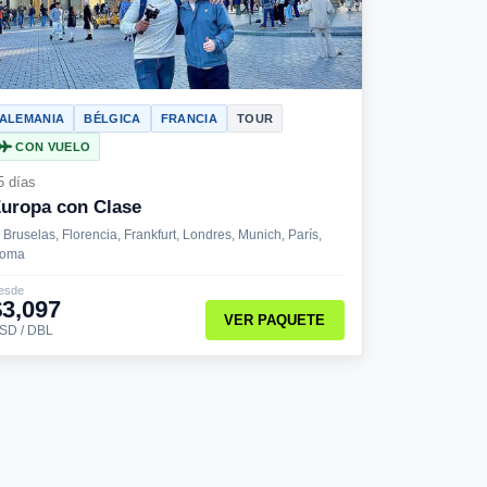
ALEMANIA
BÉLGICA
FRANCIA
TOUR
CON VUELO
5 días
uropa con Clase
Bruselas, Florencia, Frankfurt, Londres, Munich, París,
oma
esde
$3,097
VER PAQUETE
SD / DBL