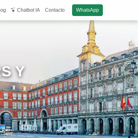
log
Chatbot IA
Contacto
WhatsApp
S Y