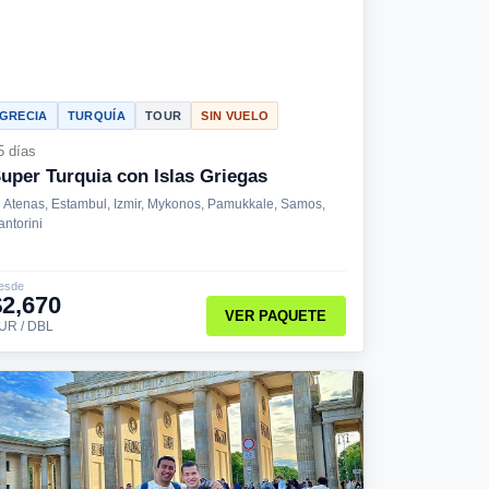
GRECIA
TURQUÍA
TOUR
SIN VUELO
5 días
uper Turquia con Islas Griegas
Atenas, Estambul, Izmir, Mykonos, Pamukkale, Samos,
antorini
esde
$2,670
VER PAQUETE
UR / DBL