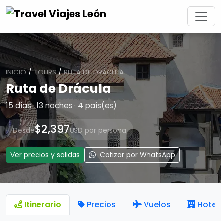
INICIO
/
TOURS
/
RUTA DE DRÁCULA
Ruta de Drácula
15 días · 13 noches · 4 país(es)
$2,397
Desde
USD por persona
Ver precios y salidas
Cotizar por WhatsApp
Itinerario
Precios
Vuelos
Hotel