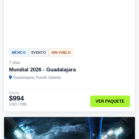
MÉXICO
EVENTO
SIN VUELO
7 días
Mundial 2026 - Guadalajara
Guadalajara, Puerto Vallarta
Desde
$994
VER PAQUETE
USD / DBL