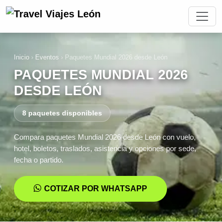
Inicio
›
Eventos
›
Paquetes Mundial 2026 desde León
PAQUETES MUNDIAL 2026
DESDE LEÓN
8 paquetes disponibles
Compara paquetes Mundial 2026 desde León con vuelo,
hotel, boletos, traslados, asistencia y opciones por sede,
fecha o partido.
COTIZAR POR WHATSAPP