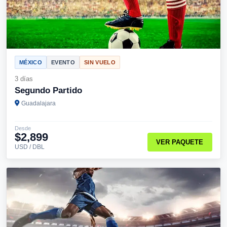
MÉXICO
EVENTO
SIN VUELO
3 días
Segundo Partido
Guadalajara
Desde
$2,899
VER PAQUETE
USD / DBL