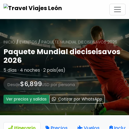
INICIO
/
EVENTOS
/
PAQUETE MUNDIAL DIECISEISAVOS 2026
Paquete Mundial dieciseisavos
2026
5 días · 4 noches · 2 país(es)
$6,899
Desde
USD por persona
Ver precios y salidas
Cotizar por WhatsApp
Itinerario
Precios
Vuelos
Incluy