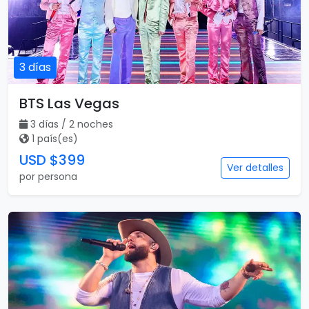
3 días
BTS Las Vegas
3 días / 2 noches
1 país(es)
USD $399
Ver detalles
por persona