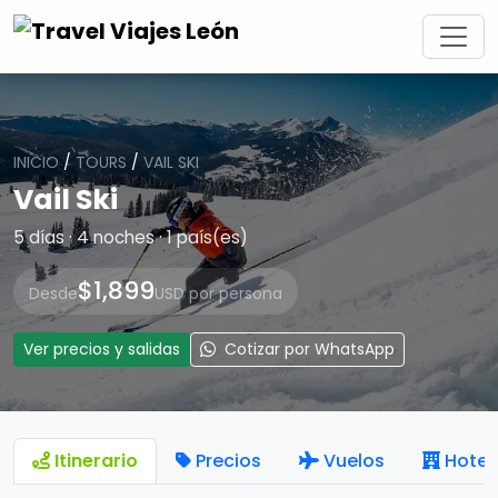
INICIO
/
TOURS
/
VAIL SKI
Vail Ski
5 días · 4 noches · 1 país(es)
$1,899
Desde
USD por persona
Ver precios y salidas
Cotizar por WhatsApp
Itinerario
Precios
Vuelos
Hotel