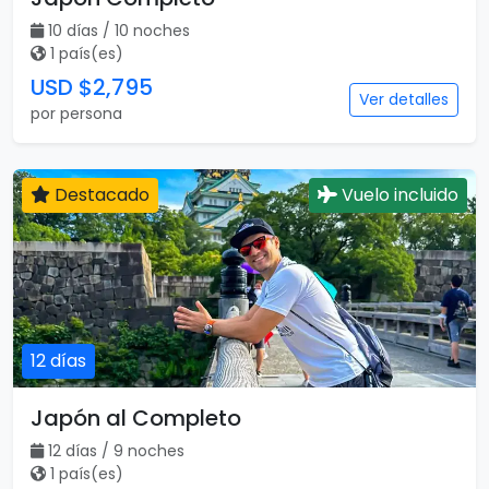
10 días / 10 noches
1 país(es)
USD $2,795
Ver detalles
por persona
Destacado
Vuelo incluido
12 días
Japón al Completo
12 días / 9 noches
1 país(es)