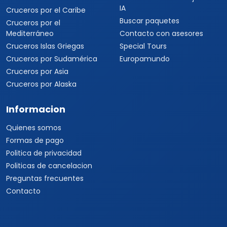
Viajes a Corea del Sur
Viajes a Tailandia
Viajes a India
Cruceros
Marcas y buscador
Todos los Cruceros
✦ Planificador de viajes con
IA
Cruceros por el Caribe
Buscar paquetes
Cruceros por el
Mediterráneo
Contacto con asesores
Cruceros Islas Griegas
Special Tours
Cruceros por Sudamérica
Europamundo
Cruceros por Asia
Cruceros por Alaska
Informacion
Quienes somos
Formas de pago