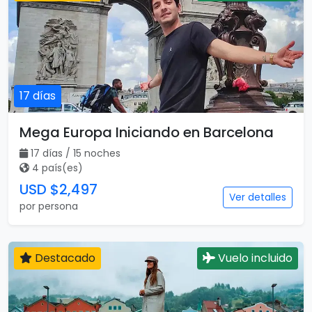
3 país(es)
USD $2,255
Ver detalles
por persona
Destacado
Vuelo incluido
17 días
Mega Europa Iniciando en Barcelona
17 días / 15 noches
4 país(es)
USD $2,497
Ver detalles