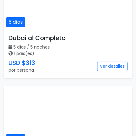
5 días
Dubai al Completo
5 días / 5 noches
1 país(es)
USD $313
Ver detalles
por persona