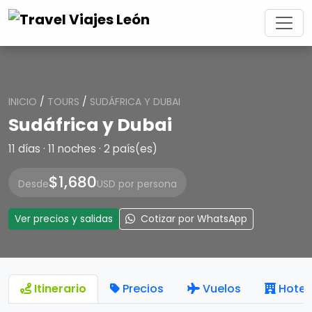
INICIO
/
TOURS
/
SUDÁFRICA Y DUBAI
Sudáfrica y Dubai
11 días · 11 noches · 2 país(es)
$1,680
Desde
USD por persona
Ver precios y salidas
Cotizar por WhatsApp
Itinerario
Precios
Vuelos
Hotel