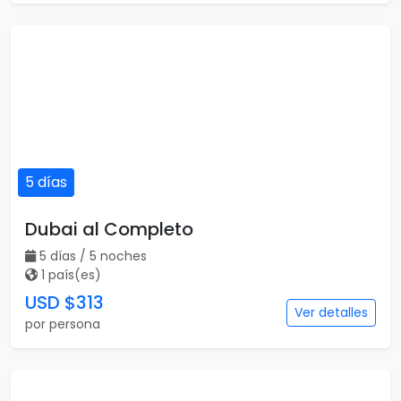
5 días
Dubai al Completo
5 días / 5 noches
1 país(es)
USD $313
Ver detalles
por persona