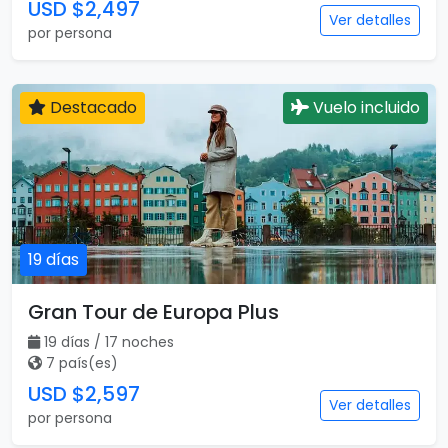
USD $2,497
Ver detalles
por persona
Destacado
Vuelo incluido
19 días
Gran Tour de Europa Plus
19 días / 17 noches
7 país(es)
USD $2,597
Ver detalles
por persona