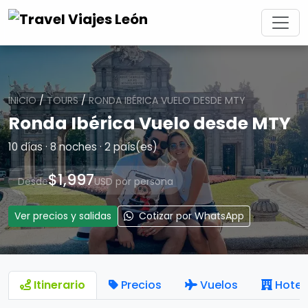
INICIO
/
TOURS
/
RONDA IBÉRICA VUELO DESDE MTY
Ronda Ibérica Vuelo desde MTY
10 días · 8 noches · 2 país(es)
$1,997
Desde
USD por persona
Ver precios y salidas
Cotizar por WhatsApp
Itinerario
Precios
Vuelos
Hotel