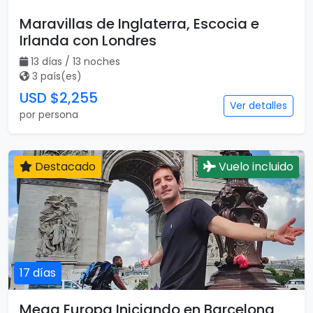
Maravillas de Inglaterra, Escocia e
Irlanda con Londres
13 días / 13 noches
3 país(es)
USD $2,255
Ver detalles
por persona
Destacado
Vuelo incluido
17 días
Mega Europa Iniciando en Barcelona