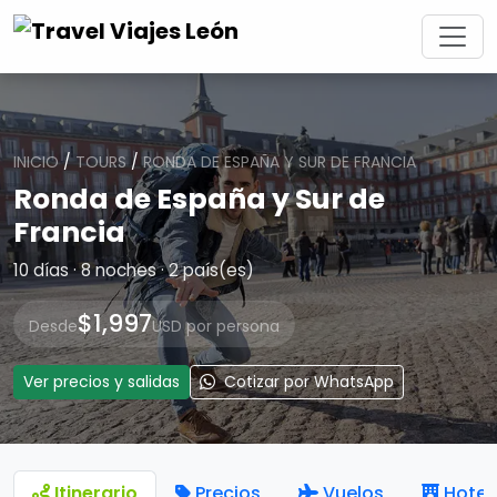
INICIO
/
TOURS
/
RONDA DE ESPAÑA Y SUR DE FRANCIA
Ronda de España y Sur de
Francia
10 días · 8 noches · 2 país(es)
$1,997
Desde
USD por persona
Ver precios y salidas
Cotizar por WhatsApp
Itinerario
Precios
Vuelos
Hotel