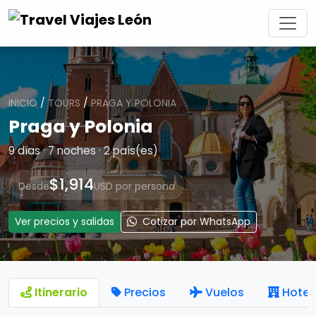
INICIO
/
TOURS
/
PRAGA Y POLONIA
Praga y Polonia
9 días · 7 noches · 2 país(es)
$1,914
Desde
USD por persona
Ver precios y salidas
Cotizar por WhatsApp
Itinerario
Precios
Vuelos
Hotel