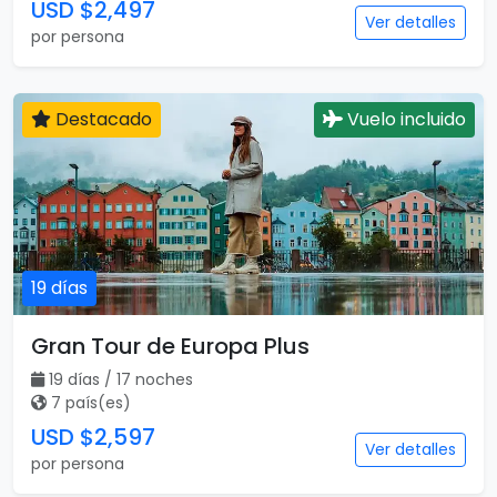
USD $2,497
Ver detalles
por persona
Destacado
Vuelo incluido
19 días
Gran Tour de Europa Plus
19 días / 17 noches
7 país(es)
USD $2,597
Ver detalles
por persona