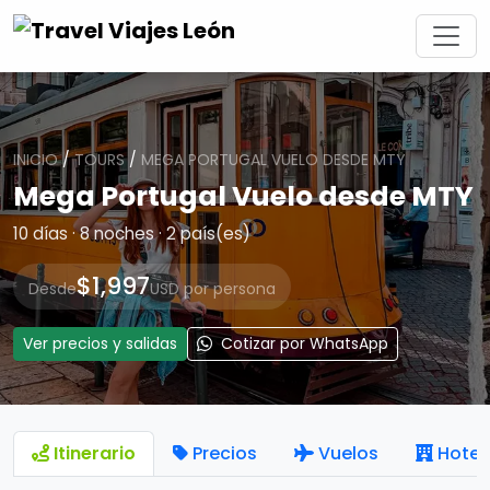
INICIO
/
TOURS
/
MEGA PORTUGAL VUELO DESDE MTY
Mega Portugal Vuelo desde MTY
10 días · 8 noches · 2 país(es)
$1,997
Desde
USD por persona
Ver precios y salidas
Cotizar por WhatsApp
Itinerario
Precios
Vuelos
Hotel