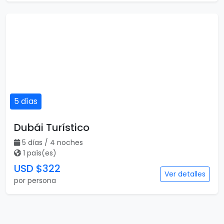
5 días
Dubái Turístico
5 días / 4 noches
1 país(es)
USD $322
Ver detalles
por persona