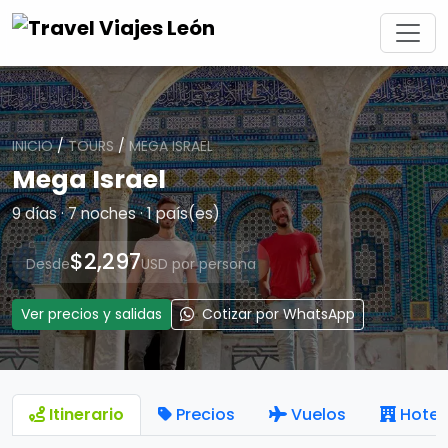
INICIO
/
TOURS
/
MEGA ISRAEL
Mega Israel
9 días · 7 noches · 1 país(es)
$2,297
Desde
USD por persona
Ver precios y salidas
Cotizar por WhatsApp
Itinerario
Precios
Vuelos
Hotel