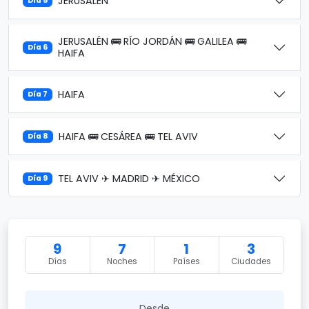
JERUSALÉN
Día 5
JERUSALÉN 🚌 RÍO JORDÁN 🚌 GALILEA 🚌
Día 6
HAIFA
HAIFA
Día 7
HAIFA 🚌 CESÁREA 🚌 TEL AVIV
Día 8
TEL AVIV ✈ MADRID ✈ MÉXICO
Día 9
9
7
1
3
Días
Noches
Países
Ciudades
Desde