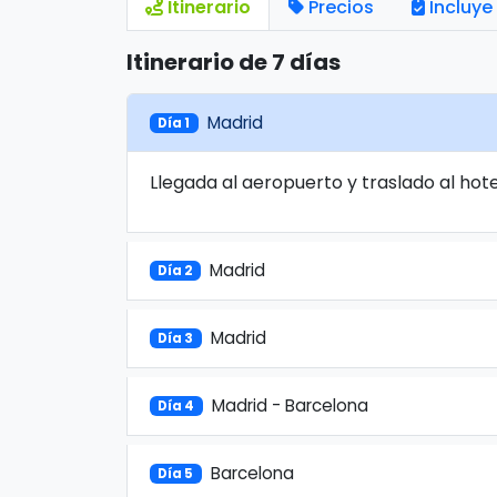
Itinerario
Precios
Incluye
Itinerario de 7 días
Madrid
Día 1
Llegada al aeropuerto y traslado al hotel
Madrid
Día 2
Madrid
Día 3
Madrid - Barcelona
Día 4
Barcelona
Día 5