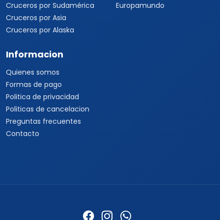
Jardines del Moral, Centro, León, Guanajuato, 37150 ·
+52 33 3250
9580
+52 33 1862 7150
+52 33 3510 9580