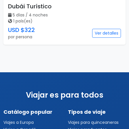
Viajes a Colombia
Eventos Musicales y
Viajes a Perú
Conciertos
Viajes a Sudamérica
Festivales
Viajes a Estados Unidos
Viajes a Nueva York
Viajes a Las Vegas
Viajes a Orlando
Viajes a Hawaii
Viajes a Los Cabos
Viajes a Cancún
Viajes a Chiapas
Playas de México
Viajes por México
Viajes al Caribe
Viajes a Cuba
Viajes a Punta Cana
Viajes a Jamaica
Viajes a Rep. Dominicana