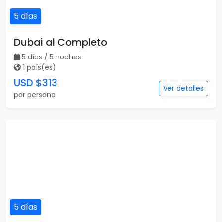
USD $322
Ver detalles
por persona
Viajar es para todos
Catálogo popular
Tipos de viaje
Viajes a Europa
Viajes para quinceaneras
Viajes a Canadá
Viajes para Eventos
Viajes a Japón
Eventos Deportivos
Viajes a Japón y Corea del
Fórmula 1
Sur
Mundial 2026