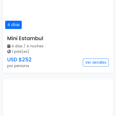
4 días / 4 noches
1 país(es)
USD $252
Ver detalles
por persona
5 días
Dubai al Completo
5 días / 5 noches
1 país(es)
USD $313
Ver detalles
por persona
5 días
Dubái Turístico
5 días / 4 noches
1 país(es)