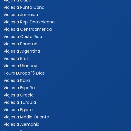
Viajes a Tanzania
Viajes a Australia
Viajes a Asia
Viajes a China
Viajes a Corea del Sur
Viajes a Tailandia
Viajes a India
Cruceros
Marcas y buscador
Todos los Cruceros
✦ Planificador de viajes con
IA
Cruceros por el Caribe
Buscar paquetes
Cruceros por el
Mediterráneo
Contacto con asesores
Cruceros Islas Griegas
Special Tours
Cruceros por Sudamérica
Europamundo
Cruceros por Asia
Cruceros por Alaska