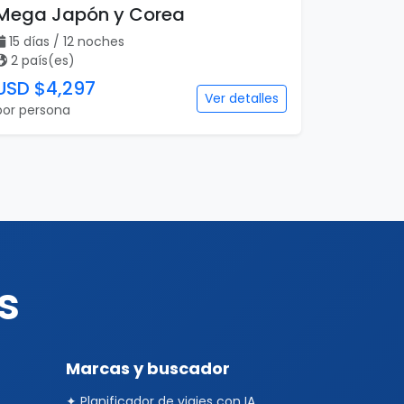
Mega Japón y Corea
15 días / 12 noches
2 país(es)
USD $4,297
Ver detalles
por persona
s
Marcas y buscador
✦ Planificador de viajes con IA