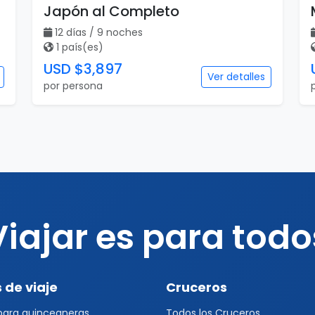
Japón al Completo
12 días / 9 noches
1 país(es)
USD $3,897
Ver detalles
por persona
Viajar es para todo
 de viaje
Cruceros
 para quinceaneras
Todos los Cruceros