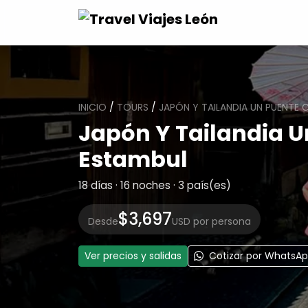
INICIO
/
TOURS
/
JAPÓN Y TAILANDIA UN PUENTE 
Japón Y Tailandia U
Estambul
18 días · 16 noches · 3 país(es)
$3,697
Desde
USD por persona
Ver precios y salidas
Cotizar por WhatsA