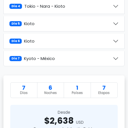
Tokio - Nara - Kioto
Día 4
Kioto
Día 5
Kioto
Día 6
Kyoto - México
Día 7
7
6
1
7
Días
Noches
Países
Etapas
Desde
$2,638
USD