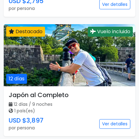
USD $2,795
Ver detalles
por persona
Destacado
Vuelo incluido
12 días
Japón al Completo
12 días / 9 noches
1 país(es)
USD $3,897
Ver detalles
por persona