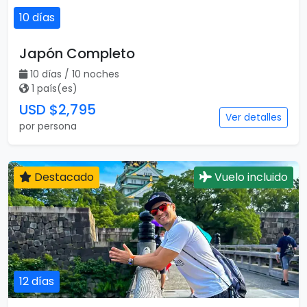
10 días
Japón Completo
10 días / 10 noches
1 país(es)
USD $2,795
Ver detalles
por persona
Destacado
Vuelo incluido
12 días