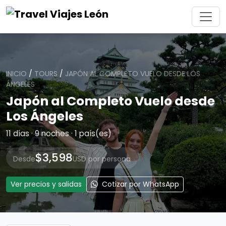
INICIO
/
TOURS
/
JAPÓN AL COMPLETO VUELO DESDE LOS
ÁNGELES
Japón al Completo Vuelo desde
Los Ángeles
11 días · 9 noches · 1 país(es)
$3,598
Desde
USD por persona
Ver precios y salidas
Cotizar por WhatsApp