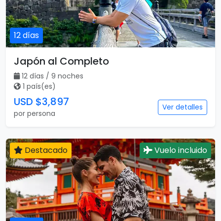
12 días
Japón al Completo
12 días / 9 noches
1 país(es)
USD $3,897
Ver detalles
por persona
Destacado
Vuelo incluido