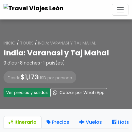
INICIO
/
TOURS
/
INDIA: VARANASI Y TAJ MAHAL
India: Varanasi y Taj Mahal
9 días · 8 noches · 1 país(es)
$1,173
Desde
USD por persona
Ver precios y salidas
Cotizar por WhatsApp
Itinerario
Precios
Vuelos
Hotel