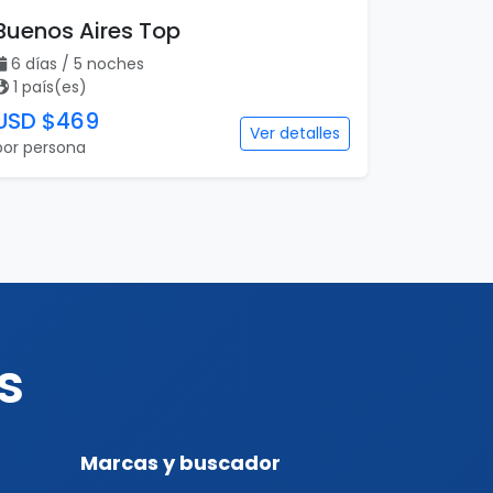
Buenos Aires Top
6 días / 5 noches
1 país(es)
USD $469
Ver detalles
por persona
s
Marcas y buscador