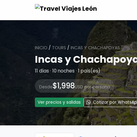
INICIO
/
TOURS
/
INCAS Y CHACHAPOYAS
Incas y Chachapoy
11 días · 10 noches · 1 país(es)
$1,998
Desde
USD por persona
Ver precios y salidas
Cotizar por WhatsA