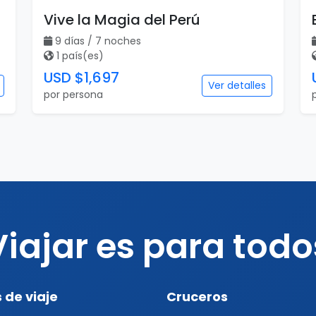
Vive la Magia del Perú
9 días / 7 noches
1 país(es)
USD $1,697
Ver detalles
por persona
Viajar es para todo
 de viaje
Cruceros