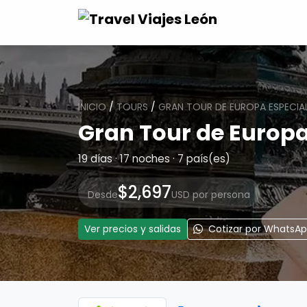
INICIO
/
TOURS
/
GRAN TOUR DE EUROPA ESPECIA
Gran Tour de Europa
19 días · 17 noches · 7 país(es)
$2,697
Desde
USD por persona
Ver precios y salidas
Cotizar por WhatsA