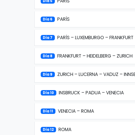
PARÍS
Día 5
PARÍS
Día 6
PARÍS – LUXEMBURGO – FRANKFURT
Día 7
FRANKFURT – HEIDELBERG – ZURICH
Día 8
ZURICH – LUCERNA – VADUZ – INN
Día 9
INSBRUCK – PADUA – VENECIA
Día 10
VENECIA – ROMA
Día 11
ROMA
Día 12