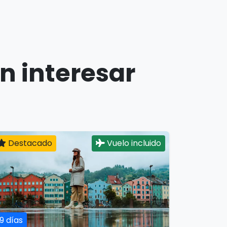
n interesar
Destacado
Vuelo incluido
19 días