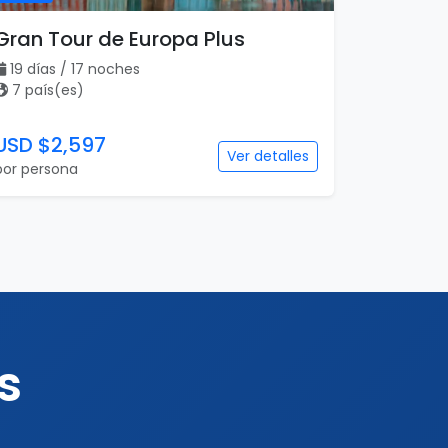
Gran Tour de Europa Plus
19 días / 17 noches
7 país(es)
USD $2,597
Ver detalles
por persona
s