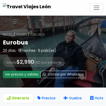
INICIO
/
TOURS
/
EUROBUS
Eurobus
20 días · 18 noches · 6 país(es)
$2,990
Desde
USD por persona
Ver precios y salidas
Cotizar por WhatsApp
Itinerario
Precios
Vuelos
Hotel