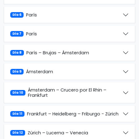
París
Día 6
París
Día 7
París – Brujas – Ámsterdam
Día 8
Ámsterdam
Día 9
Ámsterdam – Crucero por El Rhin –
Día 10
Frankfurt
Frankfurt – Heidelberg – Friburgo - Zúrich
Día 11
Zúrich – Lucerna – Venecia
Día 12