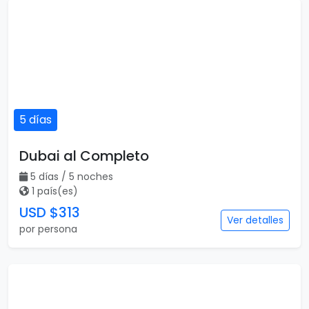
5 días
Dubai al Completo
5 días / 5 noches
1 país(es)
USD $313
Ver detalles
por persona