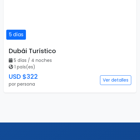
5 días
Dubái Turístico
5 días / 4 noches
1 país(es)
USD $322
Ver detalles
por persona