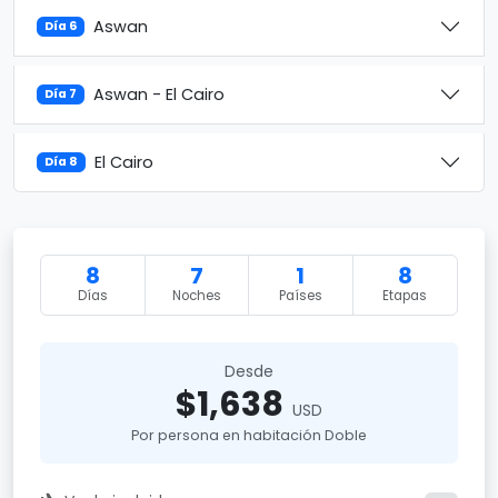
Aswan
Día 6
Aswan - El Cairo
Día 7
El Cairo
Día 8
8
7
1
8
Días
Noches
Países
Etapas
Desde
$1,638
USD
Por persona en habitación Doble