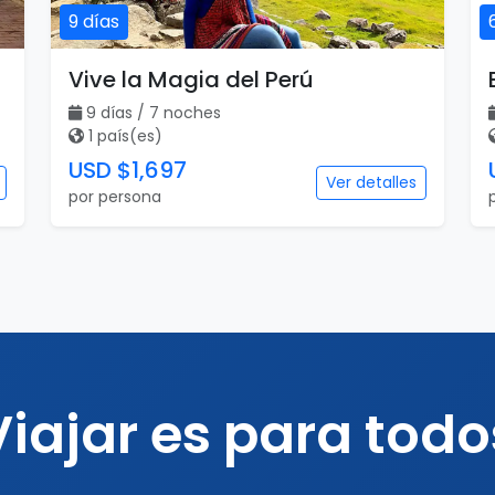
9 días
Vive la Magia del Perú
9 días / 7 noches
1 país(es)
USD $1,697
Ver detalles
por persona
Viajar es para todo