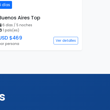
6 días
Buenos Aires Top
6 días / 5 noches
1 país(es)
USD $469
Ver detalles
por persona
s