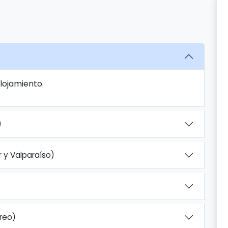
Alojamiento.
)
r y Valparaíso)
reo)