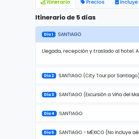
Itinerario
Precios
Incluye
Itinerario de 5 días
SANTIAGO
Día 1
Llegada, recepción y traslado al hotel. 
SANTIAGO (City Tour por Santiago
Día 2
SANTIAGO (Excursión a Viña del Ma
Día 3
SANTIAGO
Día 4
SANTIAGO - MÉXICO (No incluye aé
Día 5