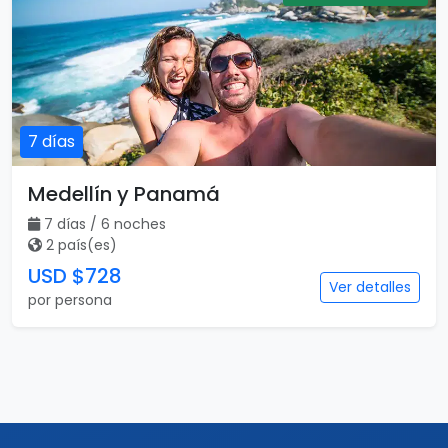
7 días
Medellín y Panamá
7 días / 6 noches
2 país(es)
USD $728
Ver detalles
por persona