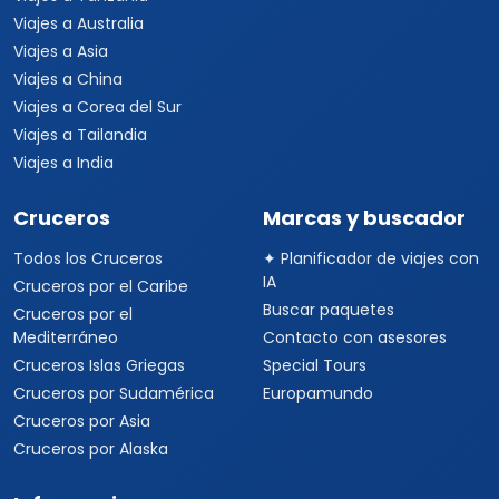
Viajes a Uruguay
Tours Europa 15 Días
Viajes a Italia
Viajes a España
Viajes a Grecia
Viajes a Turquía
Viajes a Egipto
Viajes a Medio Oriente
Viajes a Alemania
Viajes a Suiza
Viajes a África
Viajes a Sudáfrica
Viajes a Kenia
Viajes a Tanzania
Viajes a Australia
Viajes a Asia
Viajes a China
Viajes a Corea del Sur