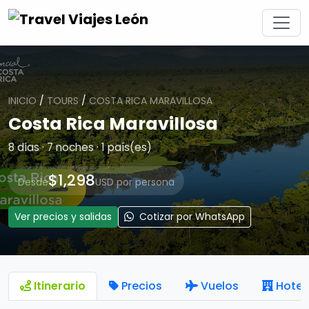
INICIO
/
TOURS
/
COSTA RICA MARAVILLOSA
Costa Rica Maravillosa
8 días · 7 noches · 1 país(es)
$1,298
Desde
USD por persona
Ver precios y salidas
Cotizar por WhatsApp
Itinerario
Precios
Vuelos
Hotel