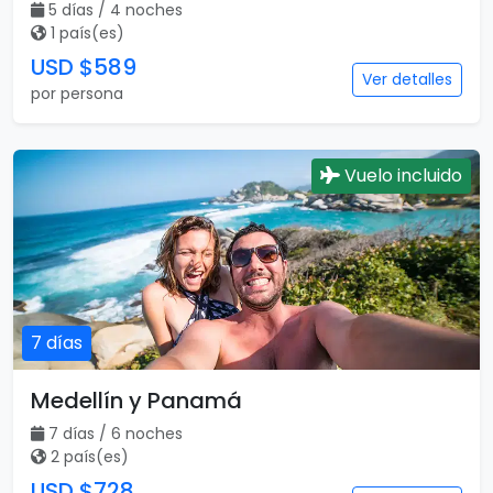
USD $569
Ver detalles
por persona
5 días
Costa Rica Full
5 días / 4 noches
1 país(es)
USD $589
Ver detalles
por persona