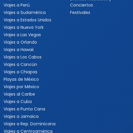
Viajar es para todos
Catálogo popular
Tipos de viaje
Viajes a Europa
Viajes para quinceaneras
Viajes a Canadá
Viajes para Eventos
Viajes a Japón
Eventos Deportivos
Viajes a Japón y Corea del
Fórmula 1
Sur
Mundial 2026
Viajes a Colombia
Eventos Musicales y
Viajes a Perú
Conciertos
Viajes a Sudamérica
Festivales
Viajes a Estados Unidos
Viajes a Nueva York