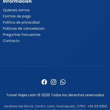
Viajes a Tailandia
Viajes a India
Cruceros
Marcas y buscador
Todos los Cruceros
✦ Planificador de viajes con
IA
Cruceros por el Caribe
Buscar paquetes
Cruceros por el
Mediterráneo
Contacto con asesores
Cruceros Islas Griegas
Special Tours
Cruceros por Sudamérica
Europamundo
Cruceros por Asia
Cruceros por Alaska
Informacion
Quienes somos
Formas de pago
Politica de privacidad