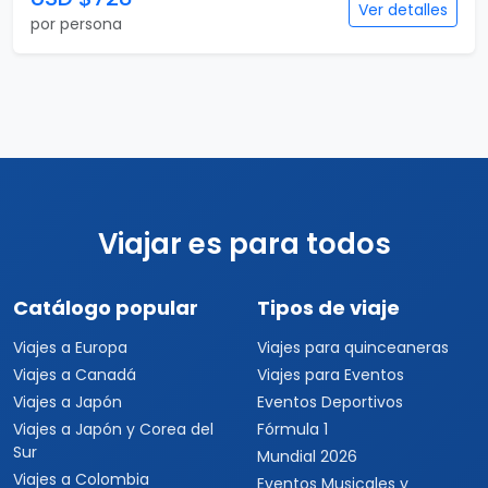
Vuelo incluido
7 días
Medellín y Panamá
7 días / 6 noches
2 país(es)
USD $728
Ver detalles
por persona