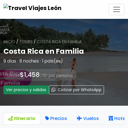
INICIO
/
TOURS
/
COSTA RICA EN FAMILIA
Costa Rica en Familia
9 días · 8 noches · 1 país(es)
$1,458
Desde
USD por persona
Ver precios y salidas
Cotizar por WhatsApp
Itinerario
Precios
Vuelos
Hotel