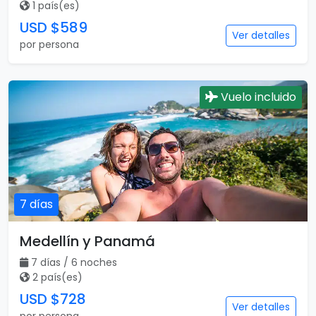
1 país(es)
USD $589
Ver detalles
por persona
Vuelo incluido
7 días
Medellín y Panamá
7 días / 6 noches
2 país(es)
USD $728
Ver detalles