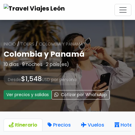
INICIO
/
TOURS
/
COLOMBIA Y PANAMÁ
Colombia y Panamá
10 días · 9 noches · 2 país(es)
$1,548
Desde
USD por persona
Ver precios y salidas
Cotizar por WhatsApp
Itinerario
Precios
Vuelos
Hotel