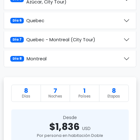
Azúcar, City Tour)
Quebec
Día 6
Quebec - Montreal (City Tour)
Día 7
Montreal
Día 8
8
7
1
8
Días
Noches
Países
Etapas
Desde
$1,836
USD
Por persona en habitación Doble