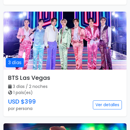
3 días
BTS Las Vegas
3 días / 2 noches
1 país(es)
USD $399
Ver detalles
por persona