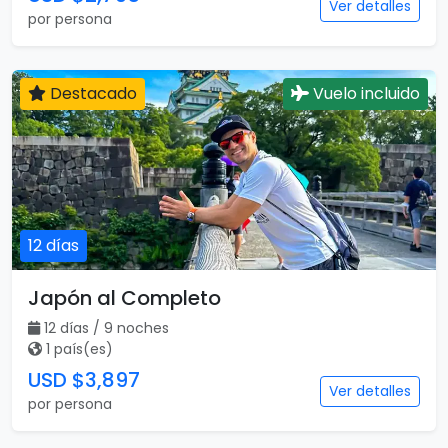
Ver detalles
por persona
Destacado
Vuelo incluido
12 días
Japón al Completo
12 días / 9 noches
1 país(es)
USD $3,897
Ver detalles
por persona