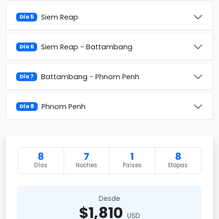
Siem Reap
Día 5
Siem Reap - Battambang
Día 6
Battambang - Phnom Penh
Día 7
Phnom Penh
Día 8
8
7
1
8
Días
Noches
Países
Etapas
Desde
$1,810
USD