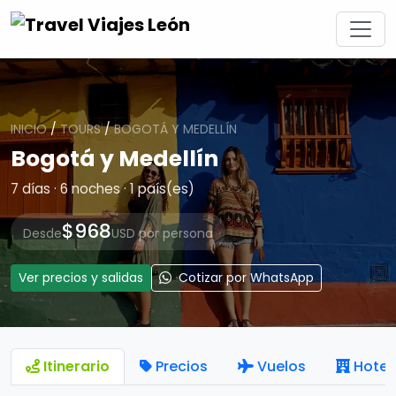
INICIO
/
TOURS
/
BOGOTÁ Y MEDELLÍN
Bogotá y Medellín
7 días · 6 noches · 1 país(es)
$968
Desde
USD por persona
Ver precios y salidas
Cotizar por WhatsApp
Itinerario
Precios
Vuelos
Hotel