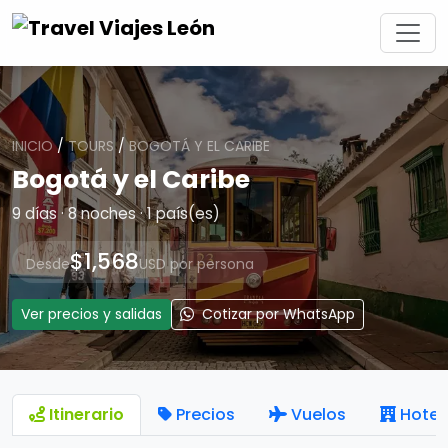
INICIO
/
TOURS
/
BOGOTÁ Y EL CARIBE
Bogotá y el Caribe
9 días · 8 noches · 1 país(es)
$1,568
Desde
USD por persona
Ver precios y salidas
Cotizar por WhatsApp
Itinerario
Precios
Vuelos
Hotel