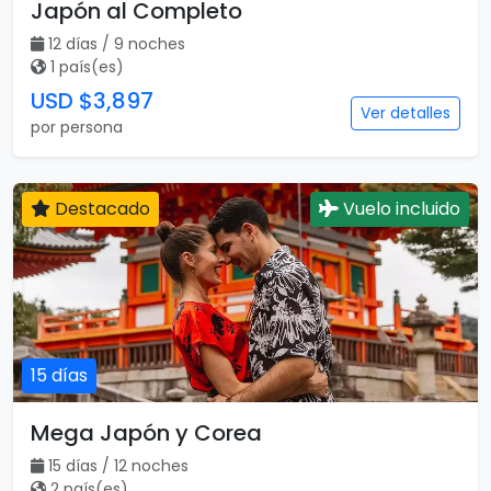
Japón al Completo
12 días / 9 noches
1 país(es)
USD $3,897
Ver detalles
por persona
Destacado
Vuelo incluido
15 días
Mega Japón y Corea
15 días / 12 noches
2 país(es)