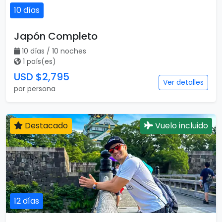
10 días
Japón Completo
10 días / 10 noches
1 país(es)
USD $2,795
Ver detalles
por persona
Destacado
Vuelo incluido
12 días