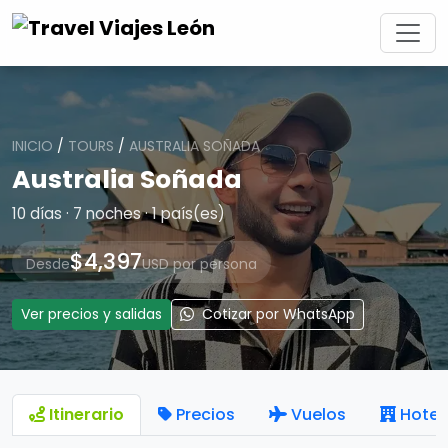
INICIO
/
TOURS
/
AUSTRALIA SOÑADA
Australia Soñada
10 días · 7 noches · 1 país(es)
$4,397
Desde
USD por persona
Ver precios y salidas
Cotizar por WhatsApp
Itinerario
Precios
Vuelos
Hotel