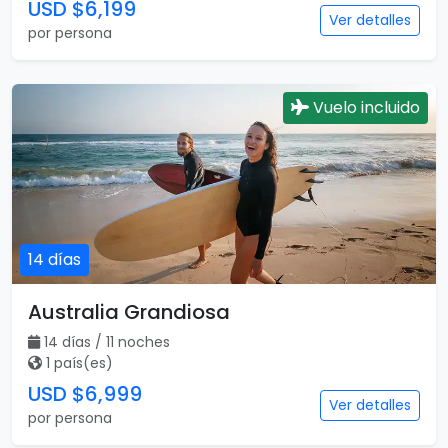
USD $6,199
Ver detalles
por persona
Vuelo incluido
14 días
Australia Grandiosa
14 días / 11 noches
1 país(es)
USD $6,999
Ver detalles
por persona