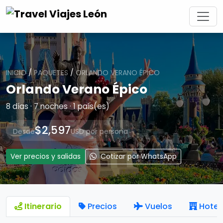
INICIO
/
PAQUETES
/
ORLANDO VERANO ÉPICO
Orlando Verano Épico
8 días · 7 noches · 1 país(es)
$2,597
Desde
USD por persona
Ver precios y salidas
Cotizar por WhatsApp
Itinerario
Precios
Vuelos
Hotel