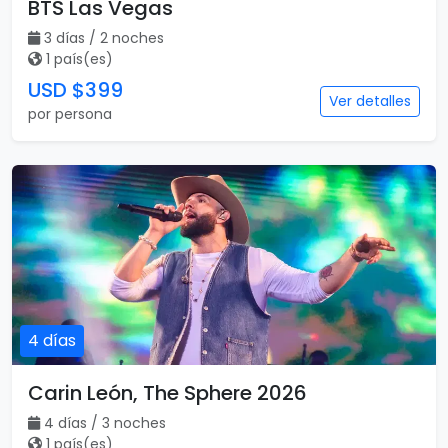
BTS Las Vegas
3 días / 2 noches
1 país(es)
USD $399
Ver detalles
por persona
4 días
Carin León, The Sphere 2026
4 días / 3 noches
1 país(es)