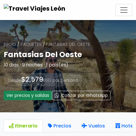
INICIO
/
PAQUETES
/
FANTASIAS DEL OESTE
Fantasias Del Oeste
10 días · 9 noches · 1 país(es)
$2,579
Desde
USD por persona
Ver precios y salidas
Cotizar por WhatsApp
Itinerario
Precios
Vuelos
Hotel