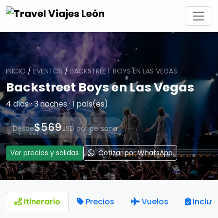
INICIO
/
EVENTOS
/
BACKSTREET BOYS EN LAS VEGAS
Backstreet Boys en Las Vegas
4 días · 3 noches · 1 país(es)
$569
Desde
USD por persona
Ver precios y salidas
Cotizar por WhatsApp
Itinerario
Precios
Vuelos
Incluy