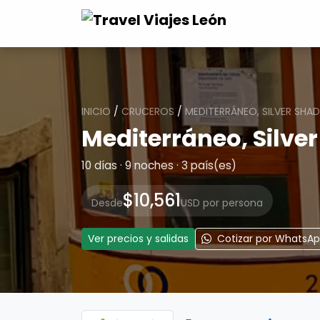
INICIO
/
CRUCEROS
/
MEDITERRÁNEO, SILVER SHA
Mediterráneo, Silve
10 días · 9 noches · 3 país(es)
$10,561
Desde
USD por persona
Ver precios y salidas
Cotizar por WhatsA