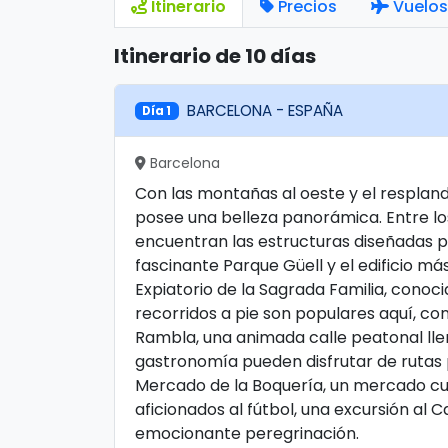
Itinerario
Precios
Vuelos
Itinerario de 10 días
BARCELONA - ESPAÑA
Día 1
Barcelona
Con las montañas al oeste y el resplan
posee una belleza panorámica. Entre los
encuentran las estructuras diseñadas po
fascinante Parque Güell y el edificio m
Expiatorio de la Sagrada Familia, conoc
recorridos a pie son populares aquí, co
Rambla, una animada calle peatonal lle
gastronomía pueden disfrutar de rutas 
Mercado de la Boquería, un mercado cubie
aficionados al fútbol, ​​una excursión al 
emocionante peregrinación.