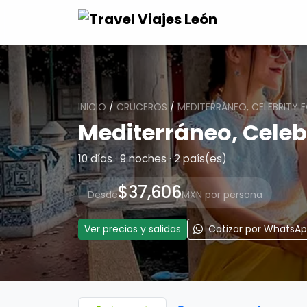
INICIO
/
CRUCEROS
/
MEDITERRÁNEO, CELEBRITY 
Mediterráneo, Celeb
10 días · 9 noches · 2 país(es)
$37,606
Desde
MXN por persona
Ver precios y salidas
Cotizar por WhatsA