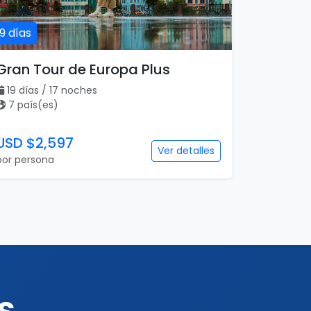
19 días
Gran Tour de Europa Plus
19 días / 17 noches
7 país(es)
USD $2,597
Ver detalles
por persona
s