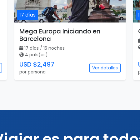
17 días
Mega Europa Iniciando en
Barcelona
17 días / 15 noches
4 país(es)
USD $2,497
Ver detalles
por persona
Viajar es para todo