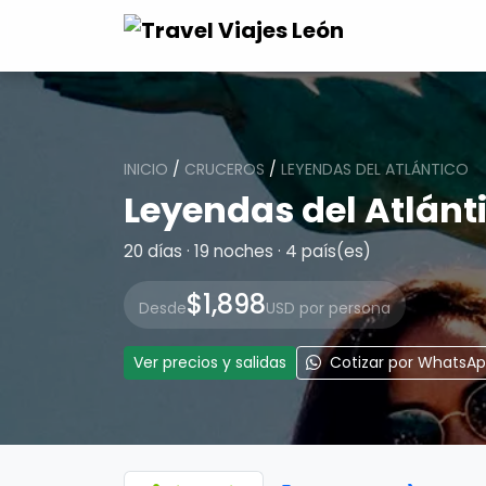
INICIO
/
CRUCEROS
/
LEYENDAS DEL ATLÁNTICO
Leyendas del Atlánt
20 días · 19 noches · 4 país(es)
$1,898
Desde
USD por persona
Ver precios y salidas
Cotizar por WhatsA