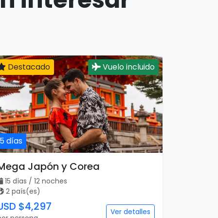
Destacado
Vuelo incluido
15 días
Mega Japón y Corea
15 días / 12 noches
2 país(es)
USD $4,297
Ver detalles