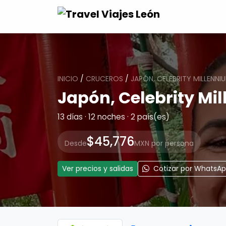
INICIO
/
CRUCEROS
/
JAPÓN, CELEBRITY MILLENNI
Japón, Celebrity Mi
13 días · 12 noches · 2 país(es)
$45,776
Desde
MXN por persona
Ver precios y salidas
Cotizar por WhatsA