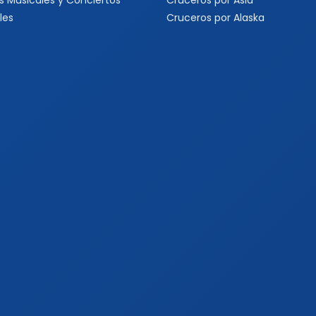
s Musicales y Conciertos
Cruceros por Asia
les
Cruceros por Alaska