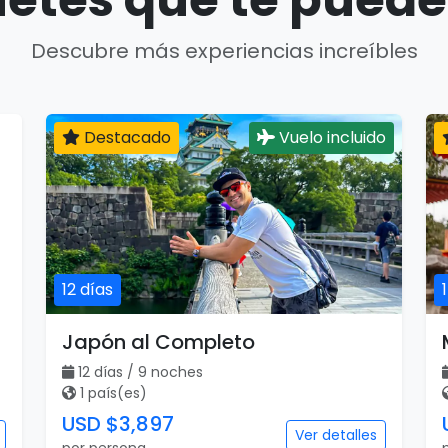
Descubre más experiencias increíbles
Destacado
Vuelo incluido
12 días
Japón al Completo
12 días / 9 noches
1 país(es)
USD $3,897
Ver detalles