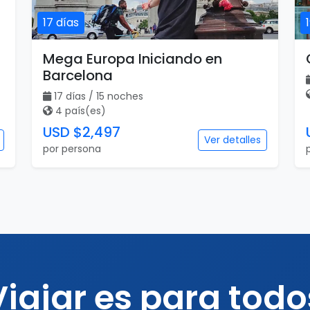
17 días
Mega Europa Iniciando en
Barcelona
17 días / 15 noches
4 país(es)
USD $2,497
Ver detalles
por persona
Viajar es para todo