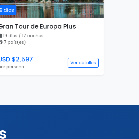
19 días
Gran Tour de Europa Plus
19 días / 17 noches
7 país(es)
USD $2,597
Ver detalles
por persona
s