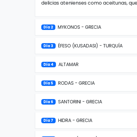
delicias atenienses como aceitunas, que
MYKONOS - GRECIA
Día 2
ÉFESO (KUSADASI) - TURQUÍA
Día 3
ALTAMAR
Día 4
RODAS - GRECIA
Día 5
SANTORINI - GRECIA
Día 6
HIDRA - GRECIA
Día 7