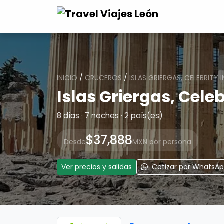
INICIO
/
CRUCEROS
/
ISLAS GRIERGAS, CELEBRITY I
Islas Griergas, Celeb
8 días · 7 noches · 2 país(es)
$37,888
Desde
MXN por persona
Ver precios y salidas
Cotizar por WhatsA