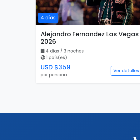
4 días
Alejandro Fernandez Las Vegas
2026
4 días / 3 noches
1 país(es)
USD $359
Ver detalles
por persona