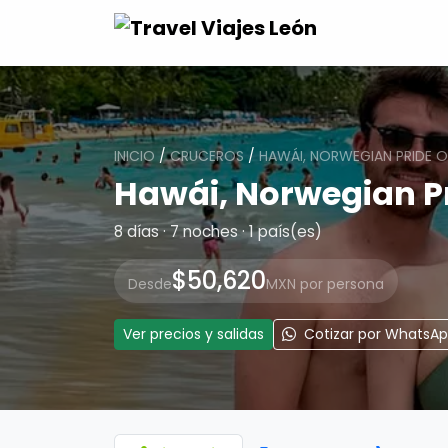
INICIO
/
CRUCEROS
/
HAWÁI, NORWEGIAN PRIDE O
Hawái, Norwegian P
8 días · 7 noches · 1 país(es)
$50,620
Desde
MXN por persona
Ver precios y salidas
Cotizar por WhatsA