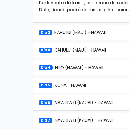
Barlovento de la isla, escenario de rodaje
Dole, donde podrá degustar piña recié
KAHULUI (MAUI) - HAWAII
Día 2
KAHULUI (MAUI) - HAWAII
Día 3
HILO (HAWAII) - HAWAII
Día 4
KONA - HAWAII
Día 5
NAWILIWILI (KAUAI) - HAWAII
Día 6
NAWILIWILI (KAUAI) - HAWAII
Día 7