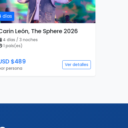
4 días
Carin León, The Sphere 2026
4 días / 3 noches
1 país(es)
USD $489
Ver detalles
por persona