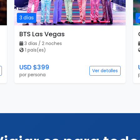
3 días
BTS Las Vegas
3 días / 2 noches
1 país(es)
USD $399
Ver detalles
por persona