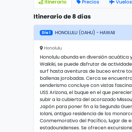
Itinerario
Precios
Vuelos
Itinerario de 8 días
HONOLULU (OAHU) - HAWAII
Día 1
Honolulu
Honolulu abunda en diversión acuática y 
Waikiki, se puede disfrutar de activida
surf hasta aventuras de buceo entre tor
ballenas jorobadas. Cerca se encuentr
senderismo concluye con vistas fascinan
USS Arizona, el buque en el que pereciero
subir a la cubierta del acorazado Misso
Japón para poner fin a la Segunda Guerr
Iolani, antigua residencia de los monar
Conmemorativo del Pacífico, lugar de e
estadounidenses. Se ofrecen excursione