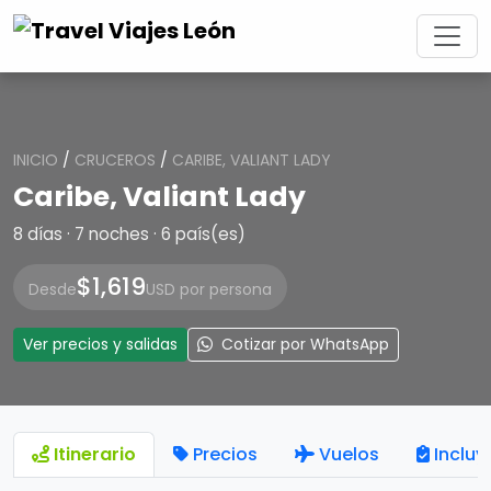
INICIO
/
CRUCEROS
/
CARIBE, VALIANT LADY
Caribe, Valiant Lady
8 días · 7 noches · 6 país(es)
$1,619
Desde
USD por persona
Ver precios y salidas
Cotizar por WhatsApp
Itinerario
Precios
Vuelos
Incluy